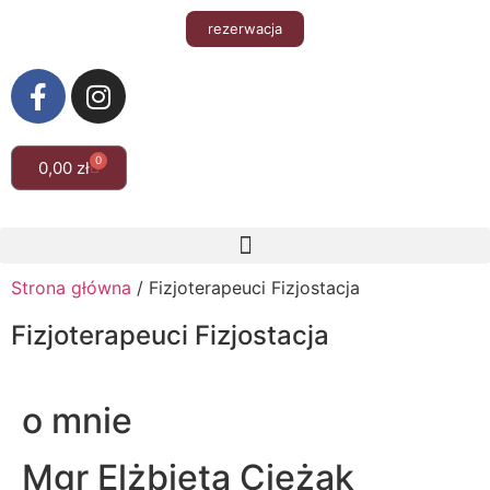
rezerwacja
0
0,00
zł
Strona główna
/ Fizjoterapeuci Fizjostacja
Fizjoterapeuci Fizjostacja
o mnie
Mgr Elżbieta Ciężak