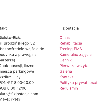
takt
Fizjostacja
Bielsko-Biała
O nas
ul. Brodzińskiego 52
Rehabilitacja
(bezpośrednie wejście do
Trening EMS
budynku z prawej, na
Kameralne zajęcia
parterze)
Cennik
Obok posesji, liczne
Pierwsza wizyta
miejsca parkingowe
Galeria
wzdłuż ulicy
Kontakt
PON-PT 8:00-20:00
Polityka prywatności
SOB 8:00-12:00
Regulamin
biuro@fizjostacja.com
511-457-149